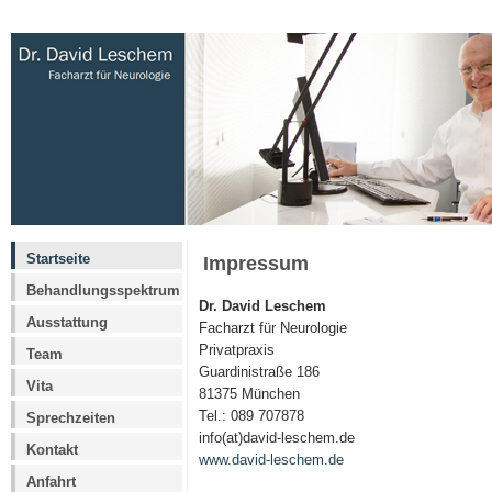
Startseite
Impressum
Behandlungs­spektrum
Dr. David Leschem
Ausstattung
Facharzt für Neurologie
Privatpraxis
Team
Guardinistraße 186
Vita
81375 München
Tel.: 089 707878
Sprechzeiten
info(at)david-leschem.de
Kontakt
www.david-leschem.de
Anfahrt